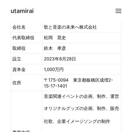
utamirai
会社名
歌と音楽の未来へ株式会社
代表取締役
松岡 晃史
Suzuki Takahiko
COMPANY
取締役
鈴木 孝彦
社歌、企業イメージソングの制作
設立
2023年8月28日
UTAMIRAI SHOP運営
資本金
1,000万円
〒175-0094 東京都板橋区成増2-
住所
15-17-1401
音楽関連イベントの企画、制作、運営
Search
オリジナルグッズの企画、制作、販売
社歌、企業イメージソングの制作