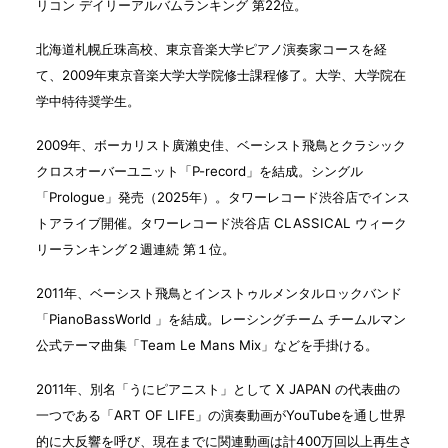
リコン デイリーアルバムランキング 第22位。
北海道札幌丘珠高校、東京音楽大学ピアノ演奏家コースを経
て、2009年東京音楽大学大学院修士課程修了。大学、大学院在
学中特待奨学生。
2009年、ボーカリスト廣瀨史佳、ベーシスト飛鳥とクラシック
クロスオーバーユニット「P-record」を結成。シングル
「Prologue」発売（2025年）。タワーレコード渋谷店でインス
トアライブ開催。タワーレコード渋谷店 CLASSICAL ウィーク
リーランキング２週連続 第１位。
2011年、ベーシスト飛鳥とインストゥルメンタルロックバンド
「PianoBassWorld 」を結成。レーシングチーム チームルマン
公式テーマ曲集「Team Le Mans Mix」などを手掛ける。
2011年、別名「うにピアニスト」として X JAPAN の代表曲の
一つである「ART OF LIFE」の演奏動画がYouTubeを通し世界
的に大反響を呼び、現在までに関連動画は計400万回以上再生さ