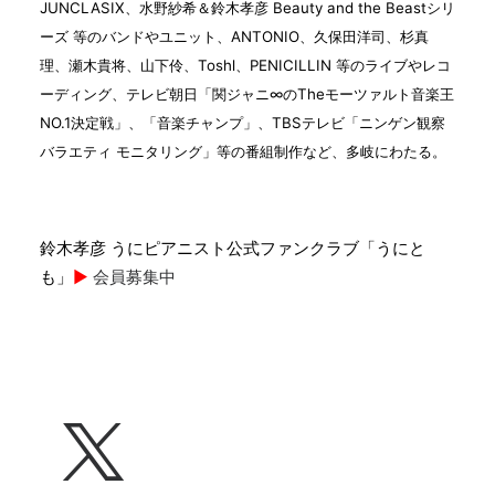
JUNCLASIX、水野紗希＆鈴木孝彦 Beauty and the Beastシリ
ーズ 等のバンドやユニット、ANTONIO、久保田洋司、杉真
理、瀬木貴将、山下伶、Toshl、PENICILLIN 等のライブやレコ
ーディング、テレビ朝日「関ジャニ∞のTheモーツァルト音楽王
NO.1決定戦」、「音楽チャンプ」、TBSテレビ「ニンゲン観察
バラエティ モニタリング」等の番組制作など、多岐にわたる。
鈴木孝彦 うにピアニスト公式ファンクラブ「うにと
も」
▶︎
会員募集中