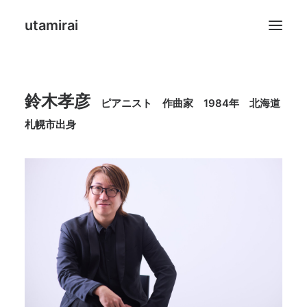
utamirai
Suzuki Takahiko
鈴木孝彦
ピアニスト 作曲家
1984年
北海道
COMPANY
札幌市出身
社歌、企業イメージソングの制作
UTAMIRAI SHOP運営
Search